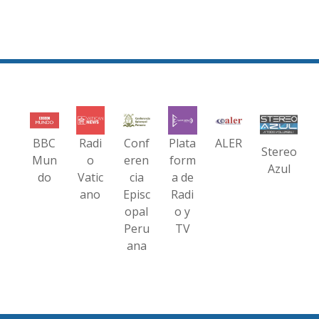
BBC
Radi
Conf
Plata
ALER
Stereo
Mun
o
eren
form
Azul
do
Vatic
cia
a de
ano
Episc
Radi
opal
o y
Peru
TV
ana