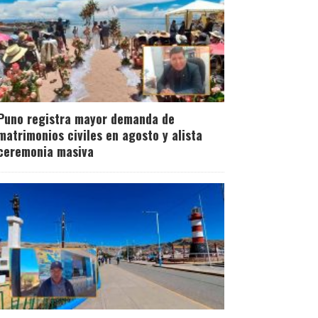
Puno registra mayor demanda de
matrimonios civiles en agosto y alista
ceremonia masiva