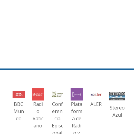
BBC
Radi
Conf
Plata
ALER
Stereo
Mun
o
eren
form
Azul
do
Vatic
cia
a de
ano
Episc
Radi
opal
o y