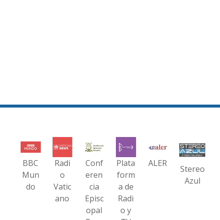
BBC
Radi
Conf
Plata
ALER
Stereo
Mun
o
eren
form
Azul
do
Vatic
cia
a de
ano
Episc
Radi
opal
o y