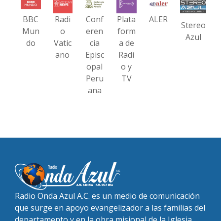
BBC
Radi
Conf
Plata
ALER
Stereo
Mun
o
eren
form
Azul
do
Vatic
cia
a de
ano
Episc
Radi
opal
o y
Peru
TV
ana
Radio Onda Azul A.C. es un medio de comunicación
que surge en apoyo evangelizador a las familias del
departamento y en la obra misional de la Iglesia