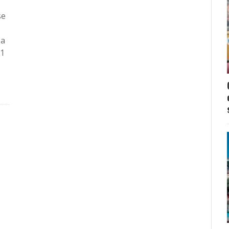
se
 a
81