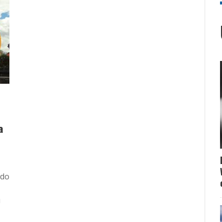
a
ido
u