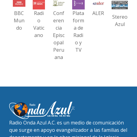
BBC
Radi
Conf
Plata
ALER
Stereo
Mun
o
eren
form
Azul
do
Vatic
cia
a de
ano
Episc
Radi
opal
o y
Peru
TV
ana
Radio Onda Azul A.C. es un medio de comunicación
que surge en apoyo evangelizador a las familias del