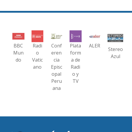
BBC
Radi
Conf
Plata
ALER
Stereo
Mun
o
eren
form
Azul
do
Vatic
cia
a de
ano
Episc
Radi
opal
o y
Peru
TV
ana