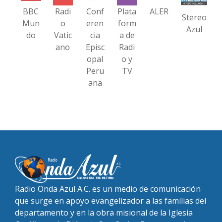
BBC
Radi
Conf
Plata
ALER
Stereo
Mun
o
eren
form
Azul
do
Vatic
cia
a de
ano
Episc
Radi
opal
o y
Peru
TV
ana
Radio Onda Azul A.C. es un medio de comunicación
que surge en apoyo evangelizador a las familias del
departamento y en la obra misional de la Iglesia