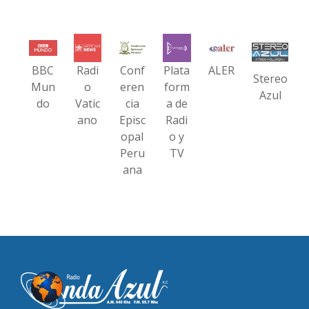
BBC
Radi
Conf
Plata
ALER
Stereo
Mun
o
eren
form
Azul
do
Vatic
cia
a de
ano
Episc
Radi
opal
o y
Peru
TV
ana