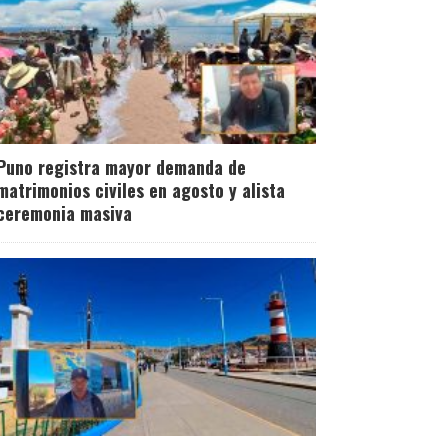
Puno registra mayor demanda de
matrimonios civiles en agosto y alista
ceremonia masiva