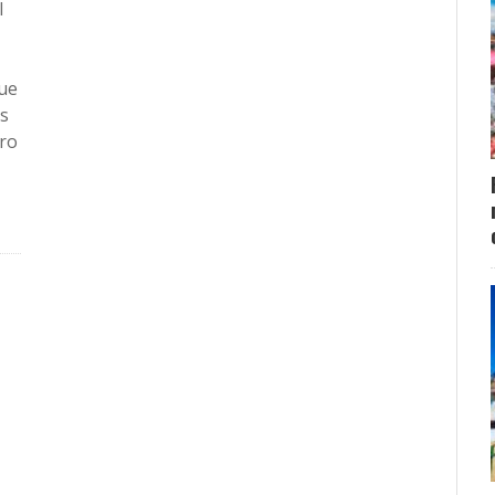
l
que
es
gro