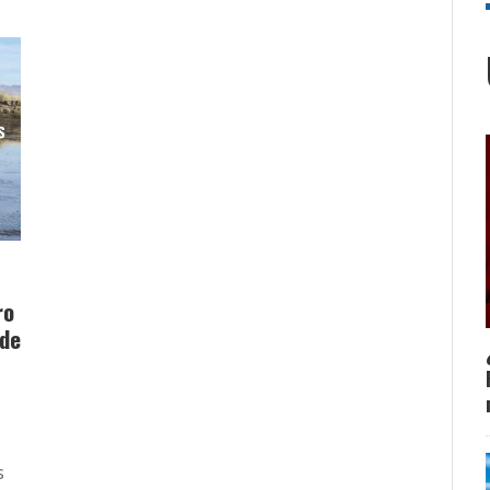
ro
 de
s