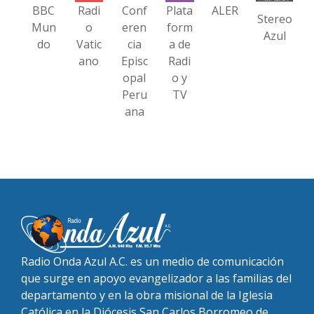
BBC
Radi
Conf
Plata
ALER
Stereo
Mun
o
eren
form
Azul
do
Vatic
cia
a de
ano
Episc
Radi
opal
o y
Peru
TV
ana
Radio Onda Azul A.C. es un medio de comunicación
que surge en apoyo evangelizador a las familias del
departamento y en la obra misional de la Iglesia
Católica en la Diócesis San Carlos Borromeo de