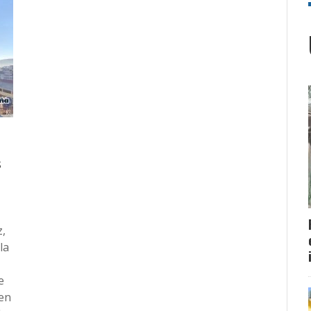
s
z,
la
e
 en