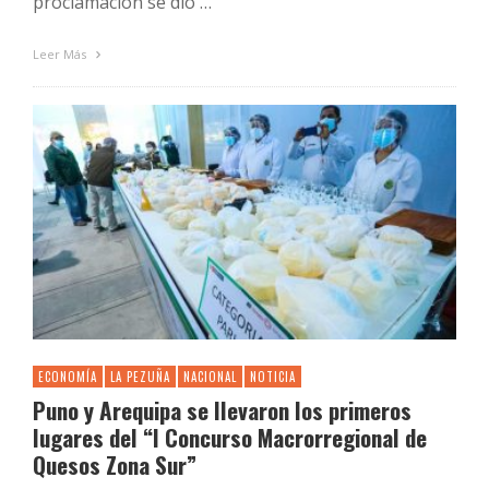
proclamación se dio …
Leer Más
ECONOMÍA
LA PEZUÑA
NACIONAL
NOTICIA
Puno y Arequipa se llevaron los primeros
lugares del “I Concurso Macrorregional de
Quesos Zona Sur”