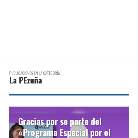
PUBLICACIONES EN LA CATEGORÍA
La PEzuña
acias por se parte del
Signal 
rograma Especial por el
Alterna