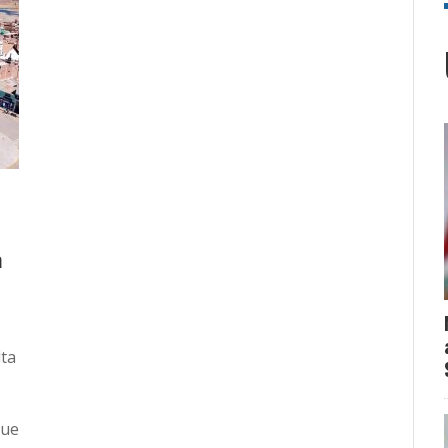
a
lta
que