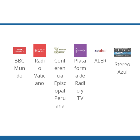
BBC
Radi
Conf
Plata
ALER
Stereo
Mun
o
eren
form
Azul
do
Vatic
cia
a de
ano
Episc
Radi
opal
o y
Peru
TV
ana