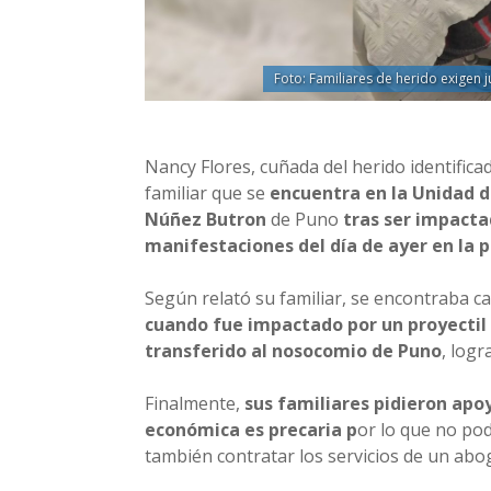
Foto: Familiares de herido exigen j
Nancy Flores, cuñada del herido identifica
familiar que se
encuentra en la Unidad d
Núñez Butron
de Puno
tras ser impacta
manifestaciones del día de ayer en la pr
Según relató su familiar, se encontraba c
cuando fue impactado por un proyectil 
transferido al nosocomio de Puno
, logr
Finalmente,
sus familiares pidieron apo
económica es precaria p
or lo que no pod
también contratar los servicios de un ab