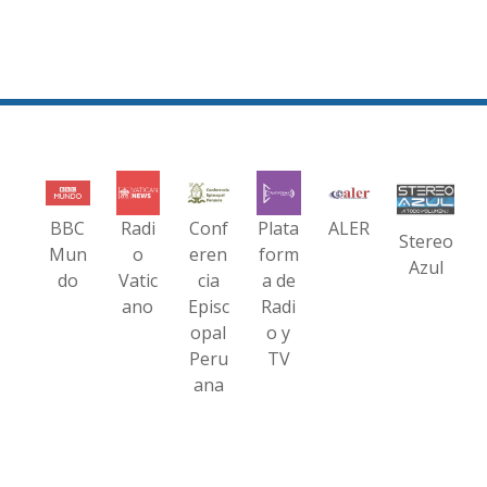
BBC
Radi
Conf
Plata
ALER
Stereo
Mun
o
eren
form
Azul
do
Vatic
cia
a de
ano
Episc
Radi
opal
o y
Peru
TV
ana