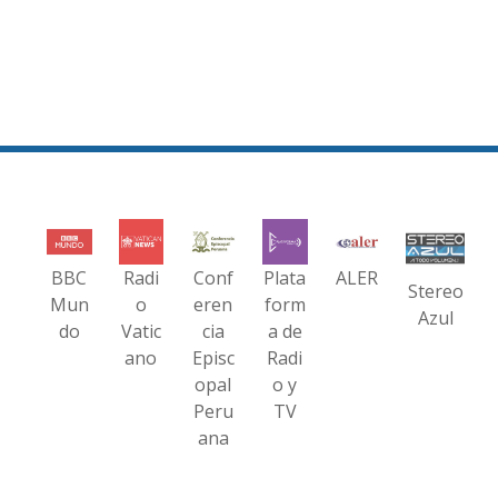
BBC
Radi
Conf
Plata
ALER
Stereo
Mun
o
eren
form
Azul
do
Vatic
cia
a de
ano
Episc
Radi
opal
o y
Peru
TV
ana