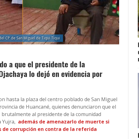
del CP de San Miguel de Tiqui Tiqui
do a que el presidente de la
jachaya lo dejó en evidencia por
on hasta la plaza del centro poblado de San Miguel
, provincia de Huancané, quienes denunciaron que el
ó brutalmente al presidente de la comunidad
 Yujra,
además de amenazarlo de muerte si
 de corrupción en contra de la referida