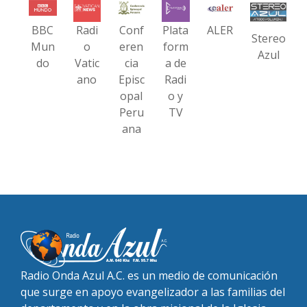
BBC
Radi
Conf
Plata
ALER
Stereo
Mun
o
eren
form
Azul
do
Vatic
cia
a de
ano
Episc
Radi
opal
o y
Peru
TV
ana
Radio Onda Azul A.C. es un medio de comunicación
que surge en apoyo evangelizador a las familias del