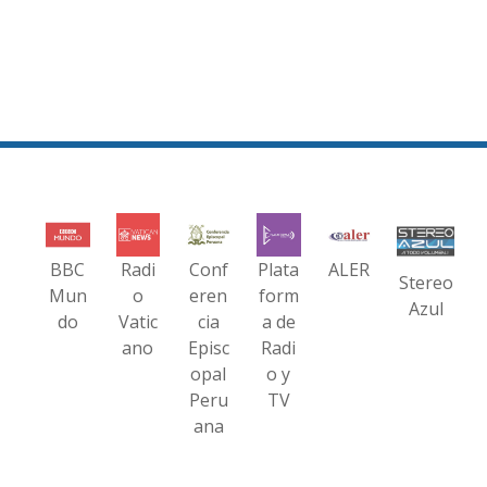
BBC
Radi
Conf
Plata
ALER
Stereo
Mun
o
eren
form
Azul
do
Vatic
cia
a de
ano
Episc
Radi
opal
o y
Peru
TV
ana