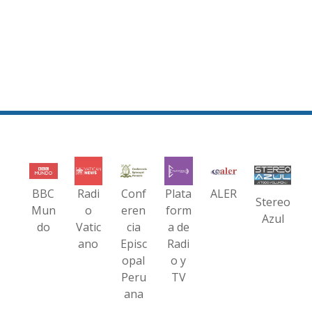
BBC
Radi
Conf
Plata
ALER
Stereo
Mun
o
eren
form
Azul
do
Vatic
cia
a de
ano
Episc
Radi
opal
o y
Peru
TV
ana