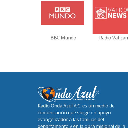
BBC Mundo
Radio Vatica
Radio Onda Azul A.C. es un medio de
comunicación que surge en apoyo
evangelizador a las familias del
departamento y en la obra misional de la