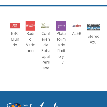
BBC
Radi
Conf
Plata
ALER
Stereo
Mun
o
eren
form
Azul
do
Vatic
cia
a de
ano
Episc
Radi
opal
o y
Peru
TV
ana