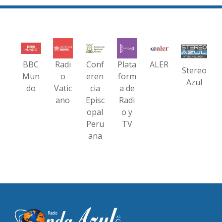
BBC
Radi
Conf
Plata
ALER
Stereo
Mun
o
eren
form
Azul
do
Vatic
cia
a de
ano
Episc
Radi
opal
o y
Peru
TV
ana