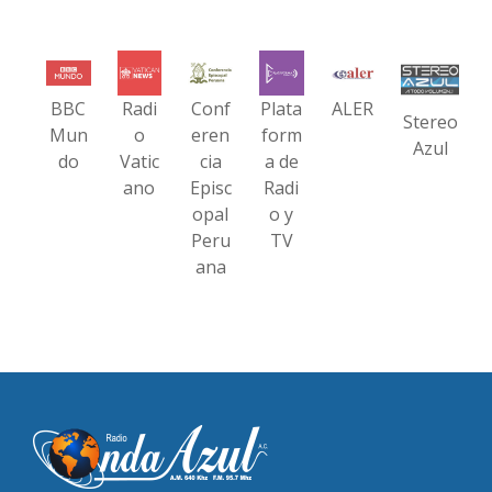
BBC
Radi
Conf
Plata
ALER
Stereo
Mun
o
eren
form
Azul
do
Vatic
cia
a de
ano
Episc
Radi
opal
o y
Peru
TV
ana