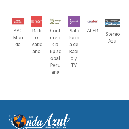
BBC
Radi
Conf
Plata
ALER
Stereo
Mun
o
eren
form
Azul
do
Vatic
cia
a de
ano
Episc
Radi
opal
o y
Peru
TV
ana