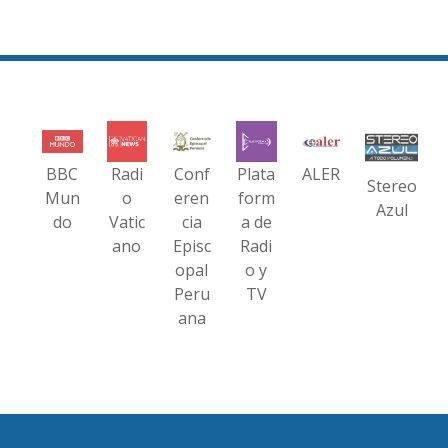
BBC
Radi
Conf
Plata
ALER
Stereo
Mun
o
eren
form
Azul
do
Vatic
cia
a de
ano
Episc
Radi
opal
o y
Peru
TV
ana