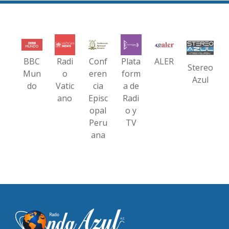
BBC
Radi
Conf
Plata
ALER
Stereo
Mun
o
eren
form
Azul
do
Vatic
cia
a de
ano
Episc
Radi
opal
o y
Peru
TV
ana