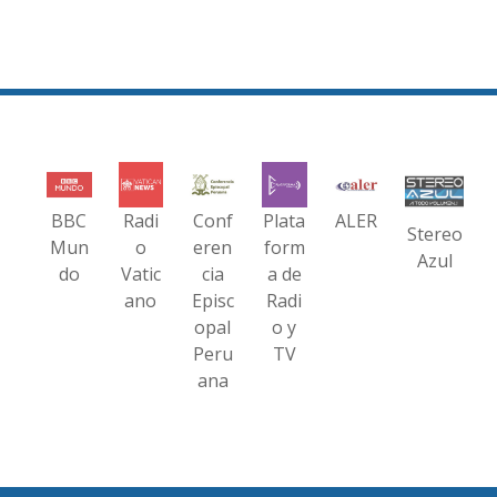
BBC
Radi
Conf
Plata
ALER
Stereo
Mun
o
eren
form
Azul
do
Vatic
cia
a de
ano
Episc
Radi
opal
o y
Peru
TV
ana