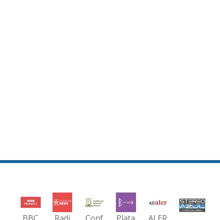
BBC
Radi
Conf
Plata
ALER