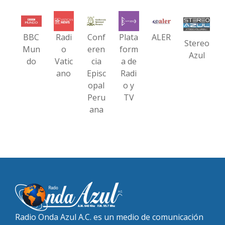
BBC
Radi
Conf
Plata
ALER
Stereo
Mun
o
eren
form
Azul
do
Vatic
cia
a de
ano
Episc
Radi
opal
o y
Peru
TV
ana
Radio Onda Azul A.C. es un medio de comunicación