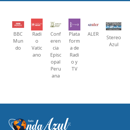
BBC
Radi
Conf
Plata
ALER
Stereo
Mun
o
eren
form
Azul
do
Vatic
cia
a de
ano
Episc
Radi
opal
o y
Peru
TV
ana