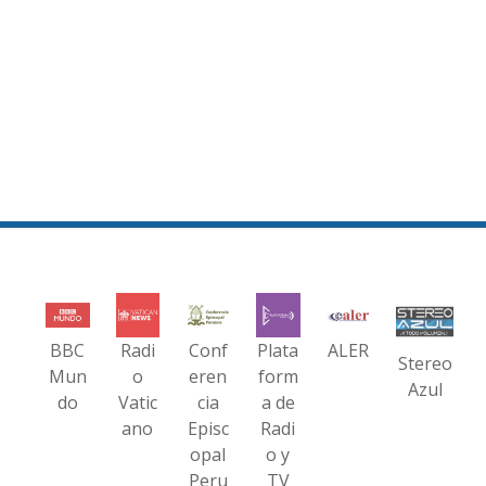
BBC
Radi
Conf
Plata
ALER
Stereo
Mun
o
eren
form
Azul
do
Vatic
cia
a de
ano
Episc
Radi
opal
o y
Peru
TV