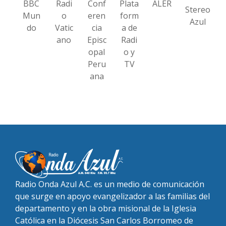
BBC
Radi
Conf
Plata
ALER
Stereo
Mun
o
eren
form
Azul
do
Vatic
cia
a de
ano
Episc
Radi
opal
o y
Peru
TV
ana
Radio Onda Azul A.C. es un medio de comunicación
que surge en apoyo evangelizador a las familias del
departamento y en la obra misional de la Iglesia
Católica en la Diócesis San Carlos Borromeo de