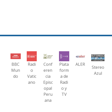
BBC
Radi
Conf
Plata
ALER
Stereo
Mun
o
eren
form
Azul
do
Vatic
cia
a de
ano
Episc
Radi
opal
o y
Peru
TV
ana