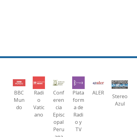
BBC
Radi
Conf
Plata
ALER
Stereo
Mun
o
eren
form
Azul
do
Vatic
cia
a de
ano
Episc
Radi
opal
o y
Peru
TV
ana