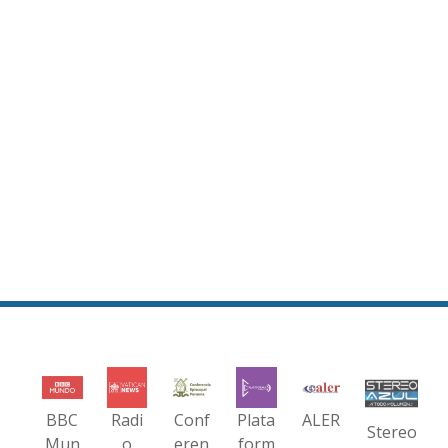
BBC
Radi
Conf
Plata
ALER
Stereo
Mun
o
eren
form