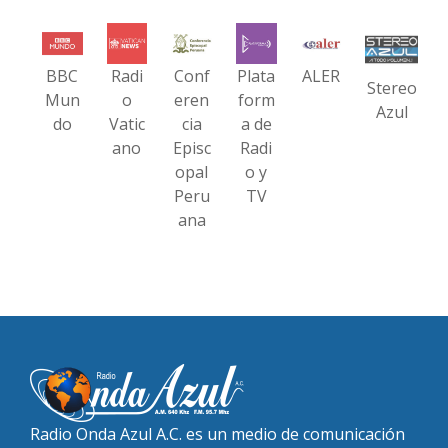
BBC
Radi
Conf
Plata
ALER
Stereo
Mun
o
eren
form
Azul
do
Vatic
cia
a de
ano
Episc
Radi
opal
o y
Peru
TV
ana
Radio Onda Azul A.C. es un medio de comunicación