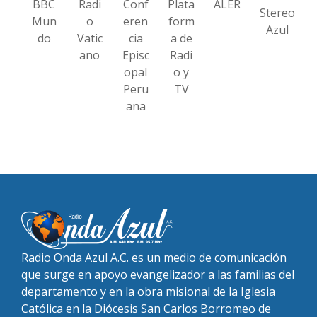
BBC
Radi
Conf
Plata
ALER
Stereo
Mun
o
eren
form
Azul
do
Vatic
cia
a de
ano
Episc
Radi
opal
o y
Peru
TV
ana
Radio Onda Azul A.C. es un medio de comunicación
que surge en apoyo evangelizador a las familias del
departamento y en la obra misional de la Iglesia
Católica en la Diócesis San Carlos Borromeo de