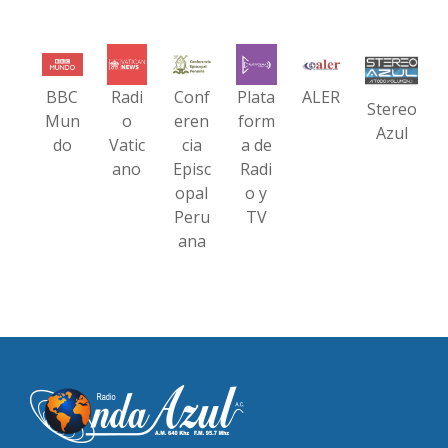
BBC
Radi
Conf
Plata
ALER
Stereo
Mun
o
eren
form
Azul
do
Vatic
cia
a de
ano
Episc
Radi
opal
o y
Peru
TV
ana