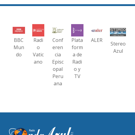
BBC
Radi
Conf
Plata
ALER
Stereo
Mun
o
eren
form
Azul
do
Vatic
cia
a de
ano
Episc
Radi
opal
o y
Peru
TV
ana