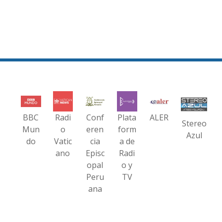
BBC
Radi
Conf
Plata
ALER
Stereo
Mun
o
eren
form
Azul
do
Vatic
cia
a de
ano
Episc
Radi
opal
o y
Peru
TV
ana