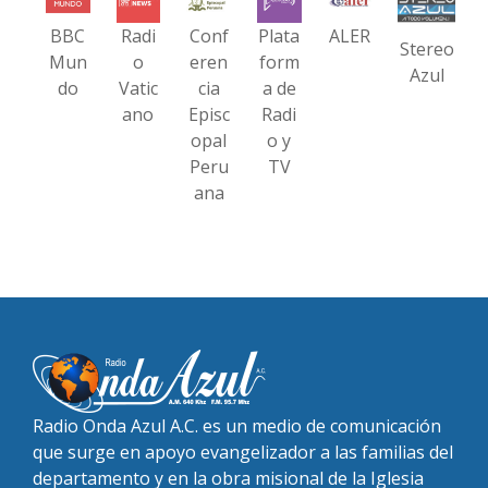
BBC
Radi
Conf
Plata
ALER
Stereo
Mun
o
eren
form
Azul
do
Vatic
cia
a de
ano
Episc
Radi
opal
o y
Peru
TV
ana
Radio Onda Azul A.C. es un medio de comunicación
que surge en apoyo evangelizador a las familias del
departamento y en la obra misional de la Iglesia