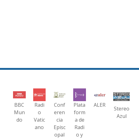
BBC
Radi
Conf
Plata
ALER
Stereo
Mun
o
eren
form
Azul
do
Vatic
cia
a de
ano
Episc
Radi
opal
o y