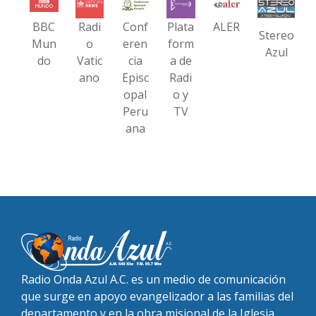
BBC
Radi
Conf
Plata
ALER
Stereo
Mun
o
eren
form
Azul
do
Vatic
cia
a de
ano
Episc
Radi
opal
o y
Peru
TV
ana
Radio Onda Azul A.C. es un medio de comunicación
que surge en apoyo evangelizador a las familias del
departamento y en la obra misional de la Iglesia