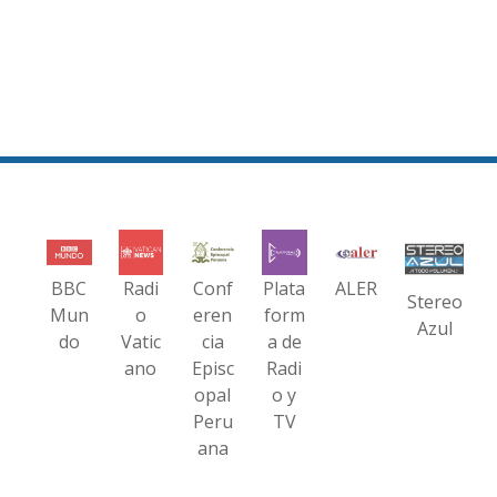
BBC
Radi
Conf
Plata
ALER
Stereo
Mun
o
eren
form
Azul
do
Vatic
cia
a de
ano
Episc
Radi
opal
o y
Peru
TV
ana