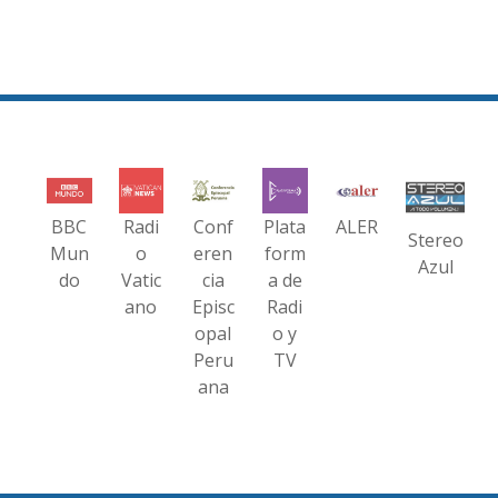
BBC
Radi
Conf
Plata
ALER
Stereo
Mun
o
eren
form
Azul
do
Vatic
cia
a de
ano
Episc
Radi
opal
o y
Peru
TV
ana